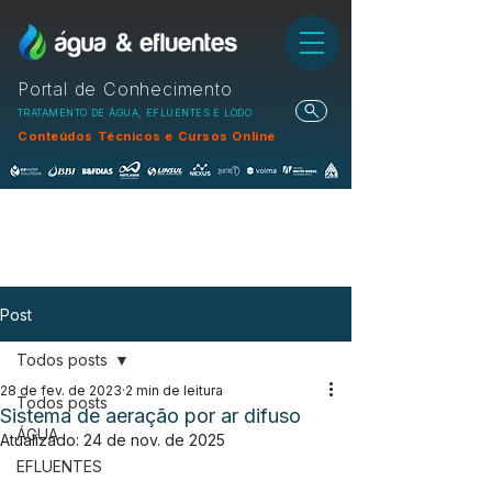
Portal de Conhecimento
TRATAMENTO DE ÁGUA, EFLUENTES E LODO
Conteúdos Técnicos e Cursos Online
Post
Todos posts
28 de fev. de 2023
2 min de leitura
Todos posts
Sistema de aeração por ar difuso
ÁGUA
Atualizado:
24 de nov. de 2025
EFLUENTES