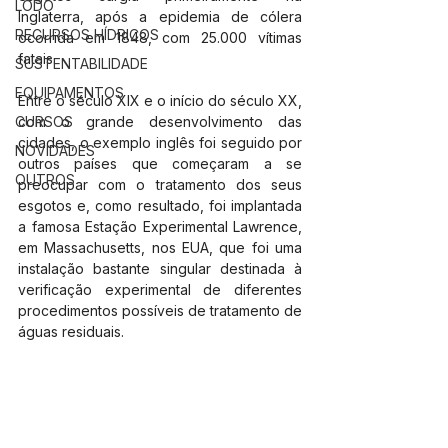
LODO
Inglaterra, após a epidemia de cólera 
RECURSOS HÍDRICOS
ocorrida em 1848, com 25.000 vítimas 
fatais.
SUSTENTABILIDADE
EQUIPAMENTOS
Entre o século XIX e o início do século XX, 
CURSOS
com o grande desenvolvimento das 
cidades, o exemplo inglês foi seguido por 
NOVIDADES
outros países que começaram a se 
OUTROS
preocupar com o tratamento dos seus 
esgotos e, como resultado, foi implantada 
a famosa Estação Experimental Lawrence, 
em Massachusetts, nos EUA, que foi uma 
instalação bastante singular destinada à 
verificação experimental de diferentes 
procedimentos possíveis de tratamento de 
águas residuais.