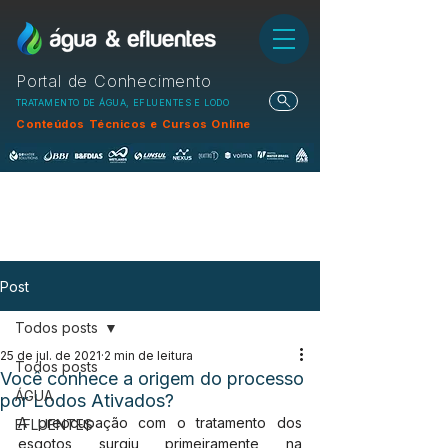
Portal de Conhecimento
TRATAMENTO DE ÁGUA, EFLUENTES E LODO
Conteúdos Técnicos e Cursos Online
Post
Todos posts
25 de jul. de 2021
2 min de leitura
Todos posts
Você conhece a origem do processo
ÁGUA
por Lodos Ativados?
A preocupação com o tratamento dos 
EFLUENTES
esgotos surgiu primeiramente na 