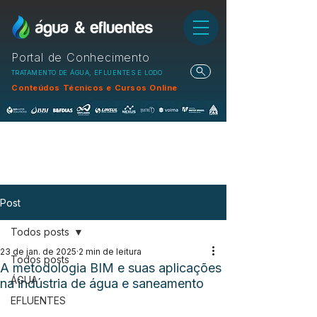
Portal de Conhecimento
TRATAMENTO DE ÁGUA, EFLUENTES E LODO
Conteúdos Técnicos e Cursos Online
Post
Todos posts
23 de jan. de 2025
2 min de leitura
Todos posts
A metodologia BIM e suas aplicações
ÁGUA
na indústria de água e saneamento
EFLUENTES