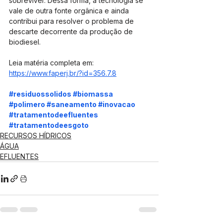
sobreviver. Dessa forma, a tecnologia se 
vale de outra fonte orgânica e ainda 
contribui para resolver o problema de 
descarte decorrente da produção de 
biodiesel.
Leia matéria completa em: 
https://www.faperj.br/?id=356.7.8
#residuossolidos
#biomassa
#polimero
#saneamento
#inovacao
#tratamentodeefluentes
#tratamentodeesgoto
RECURSOS HÍDRICOS
ÁGUA
EFLUENTES