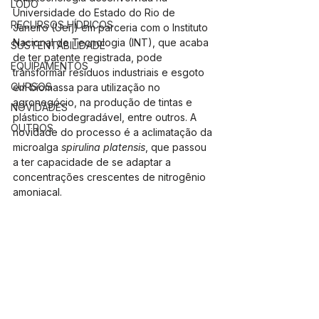
LODO
Universidade do Estado do Rio de 
RECURSOS HÍDRICOS
Janeiro (Uerj) em parceria com o Instituto 
Nacional de Tecnologia (INT), que acaba 
SUSTENTABILIDADE
de ter patente registrada, pode 
EQUIPAMENTOS
transformar resíduos industriais e esgoto 
CURSOS
em biomassa para utilização no 
agronegócio, na produção de tintas e 
NOVIDADES
plástico biodegradável, entre outros. A 
OUTROS
novidade do processo é a aclimatação da 
microalga 
spirulina platensis
, que passou 
a ter capacidade de se adaptar a 
concentrações crescentes de nitrogênio 
amoniacal.