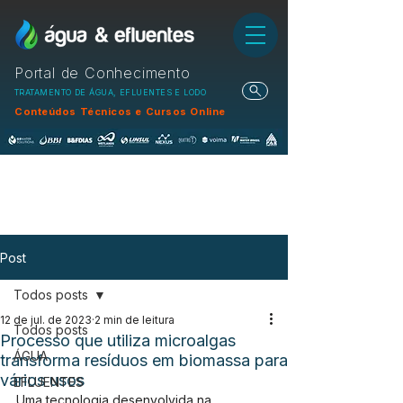
Portal de Conhecimento
TRATAMENTO DE ÁGUA, EFLUENTES E LODO
Conteúdos Técnicos e Cursos Online
Post
Todos posts
12 de jul. de 2023
2 min de leitura
Todos posts
Processo que utiliza microalgas
ÁGUA
transforma resíduos em biomassa para
vários usos
EFLUENTES
Uma tecnologia desenvolvida na 