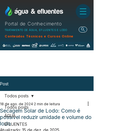
Portal de Conhecimento
TRATAMENTO DE ÁGUA, EFLUENTES E LODO
Conteúdos Técnicos e Cursos Online
Post
Todos posts
18 de ago. de 2024
2 min de leitura
Todos posts
Secagem Solar de Lodo: Como é
ÁGUA
possível reduzir umidade e volume do
lodo
EFLUENTES
Atualizado:
15 de dez. de 2025